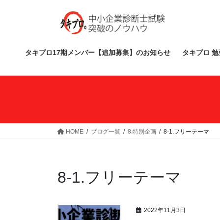
コ
ナ
ン
ビ
テ
ゲ
ン
ー
ツ
シ
タキプロ17期メンバー【追加募集】のお知らせ
タキプロ 勉
へ
ョ
ス
ン
キ
に
ッ
移
プ
動
HOME
ブログ一覧
8.特別企画
8-1.フリーテーマ
8-1.フリーテーマ
2022年11月3日