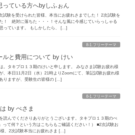
思っている方へbyしふぉん
2次試験を受けられた皆様、本当にお疲れさまでした！ 2次試験を
た！ 絶対に落ちた・・・！そんな風に今感じていらっしゃる
っています。 もしかしたら、 […]
8-1.フリーテーマ
ルと費用について by けい
は。タキプロ１３期のけいと申します。 みなさま試験お疲れ様
、本日11月2日（水）21時よりZoomにて、筆記試験お疲れ様
りますが、受験生の皆様の […]
8-1.フリーテーマ
 by ぺさま
を読んでくださりありがとうございます。タキプロ１３期のぺ
」って何？という方はこちらもご確認ください！） ■2次試験お
様、2次試験本当にお疲れさま […]