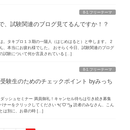
8-1.フリーテーマ
まで、試験関連のブログ見てるんですか！？
は。タキプロ１３期の一陽人（はじめはると）と申します。 2
ん、本当にお疲れ様でした。 おそらく今日、試験関連のブログ
試験について何か言及されている […]
8-1.フリーテーマ
受験生のためのチェックポイント byみっち
ートダッシュセミナー 満員御礼！キャンセル待ちは引き続き募集
てください ٩(ˊᗜˋ*)و 読者のみなさん、こん
は別に、お昼の時 […]