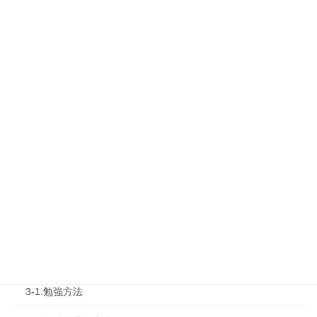
最新勉強会
1-1.Web勉強会
1-2.タキプロセミナー
1-3.タキプロ勉強会
1-4.活動内容
2.診断士試験を知る
2-1.合格体験記
2-2.試験制度
3.試験対策
3-1.勉強方法