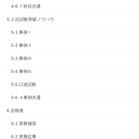
4-8.７科目共通
5.２次試験突破ノウハウ
5-1.事例Ⅰ
5-2.事例Ⅱ
5-3.事例Ⅲ
5-4.事例Ⅳ
5-5.口述試験
5-6.４事例共通
6.合格後
6-1.実務補習
6-2.実務従事