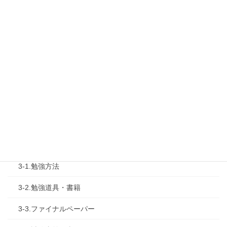
1-2.タキプロセミナー
1-3.タキプロ勉強会
1-4.活動内容
2.診断士試験を知る
2-1.合格体験記
2-2.試験制度
3.試験対策
3-1.勉強方法
3-2.勉強道具・書籍
3-3.ファイナルペーパー