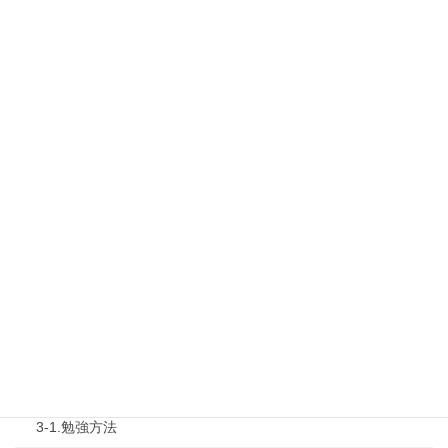
1.タキプロ情報
最新勉強会
1-1.Web勉強会
1-2.タキプロセミナー
1-3.タキプロ勉強会
1-4.活動内容
2.診断士試験を知る
2-1.合格体験記
2-2.試験制度
3.試験対策
3-1.勉強方法