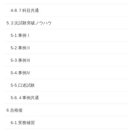
4-8.７科目共通
5.２次試験突破ノウハウ
5-1.事例Ⅰ
5-2.事例Ⅱ
5-3.事例Ⅲ
5-4.事例Ⅳ
5-5.口述試験
5-6.４事例共通
6.合格後
6-1.実務補習