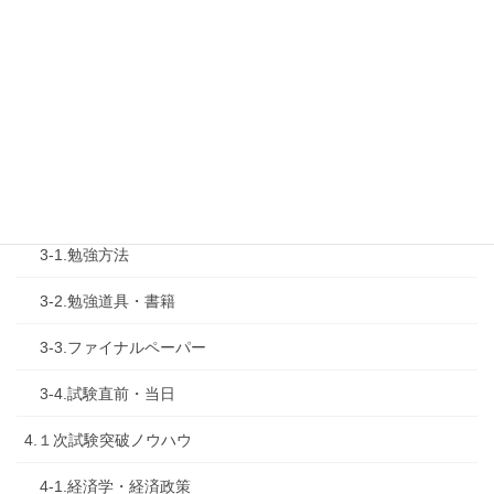
1-4.活動内容
2.診断士試験を知る
2-1.合格体験記
2-2.試験制度
3.試験対策
3-1.勉強方法
3-2.勉強道具・書籍
3-3.ファイナルペーパー
3-4.試験直前・当日
4.１次試験突破ノウハウ
4-1.経済学・経済政策