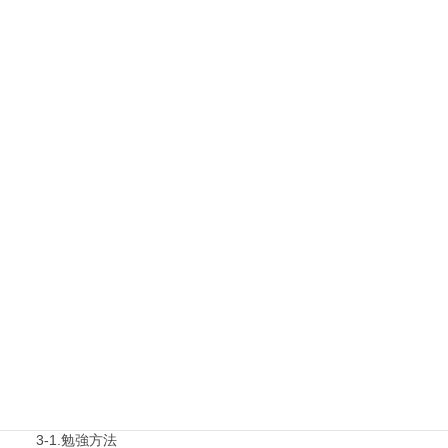
1.タキプロ情報
最新勉強会
1-1.Web勉強会
1-2.タキプロセミナー
1-3.タキプロ勉強会
1-4.活動内容
2.診断士試験を知る
2-1.合格体験記
2-2.試験制度
3.試験対策
3-1.勉強方法