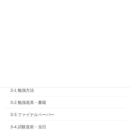
1-2.タキプロセミナー
1-3.タキプロ勉強会
1-4.活動内容
2.診断士試験を知る
2-1.合格体験記
2-2.試験制度
3.試験対策
3-1.勉強方法
3-2.勉強道具・書籍
3-3.ファイナルペーパー
3-4.試験直前・当日