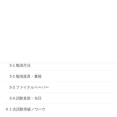
1-4.活動内容
2.診断士試験を知る
2-1.合格体験記
2-2.試験制度
3.試験対策
3-1.勉強方法
3-2.勉強道具・書籍
3-3.ファイナルペーパー
3-4.試験直前・当日
4.１次試験突破ノウハウ