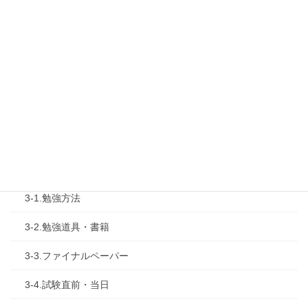
1-3.タキプロ勉強会
1-4.活動内容
2.診断士試験を知る
2-1.合格体験記
2-2.試験制度
3.試験対策
3-1.勉強方法
3-2.勉強道具・書籍
3-3.ファイナルペーパー
3-4.試験直前・当日