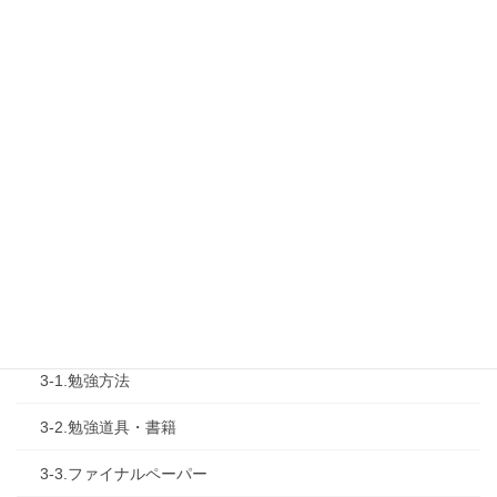
1-1.Web勉強会
1-2.タキプロセミナー
1-3.タキプロ勉強会
1-4.活動内容
2.診断士試験を知る
2-1.合格体験記
2-2.試験制度
3.試験対策
3-1.勉強方法
3-2.勉強道具・書籍
3-3.ファイナルペーパー