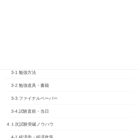
1-4.活動内容
2.診断士試験を知る
2-1.合格体験記
2-2.試験制度
3.試験対策
3-1.勉強方法
3-2.勉強道具・書籍
3-3.ファイナルペーパー
3-4.試験直前・当日
4.１次試験突破ノウハウ
4-1.経済学・経済政策