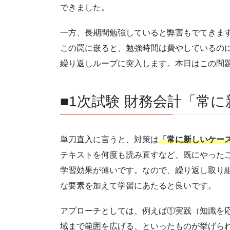
できました。
一方、長期間勉強していると弊害もでてきま
この罠に嵌ると、勉強時間は費やしているの
繰り返しループに突入します。本日はこの問
■1次試験 財務会計「常
単刀直入に言うと、対策は
「常に新しいケー
テキストを何度も読み直すなど、既にやった
学習効果が薄いです。なので、繰り返し取り
な要素を加えて学習にあたると良いです。
アプローチとしては、例えば①実践（知識を
域まで範囲を広げる、といったものが挙げら