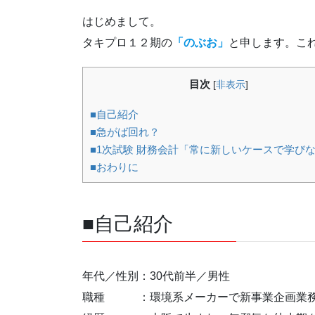
はじめまして。
タキプロ１２期の
「のぶお」
と申します。こ
目次
[
非表示
]
■自己紹介
■急がば回れ？
■1次試験 財務会計「常に新しいケースで学び
■おわりに
■自己紹介
年代／性別：30代前半／男性
職種 ：環境系メーカーで新事業企画業務