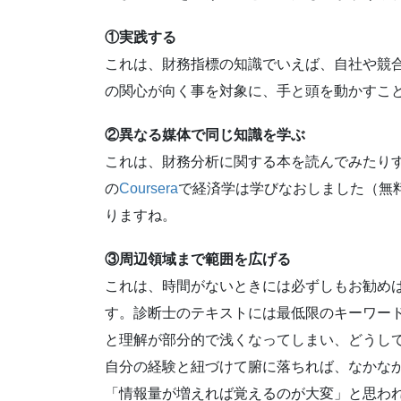
①実践する
これは、財務指標の知識でいえば、自社や競
の関心が向く事を対象に、手と頭を動かすこ
②異なる媒体で同じ知識を学ぶ
これは、財務分析に関する本を読んでみたり
の
Coursera
で経済学は学びなおしました（無
りますね。
③周辺領域まで範囲を広げる
これは、時間がないときには必ずしもお勧め
す。診断士のテキストには最低限のキーワー
と理解が部分的で浅くなってしまい、どうし
自分の経験と紐づけて腑に落ちれば、なかな
「情報量が増えれば覚えるのが大変」と思わ