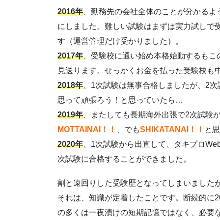
2016年
、勤務先の会社全体のことが分かるよ
にしました。難しい試験はまずは実力試しで
す（運営管理だけ受かりました）。
2017年
、受験校に通い始め本格始動するもこ
見送ります。せっかくお金を払った受験校も
2018年
、1次試験は無事合格しましたが、2
思って頑張ろう！と思っていたら…
2019年
、またしても長期海外出張で2次試験
MOTTAINAI！！
、でも
SHIKATANAI！！
と思
2020年
、1次試験から出直して、タキプロWe
次試験に合格することができました。
割と遠回りした受験歴となってしまいました
それは、知識が定着したことです。断続的に2
の多くは一夜漬けの短期記憶ではなく、必要