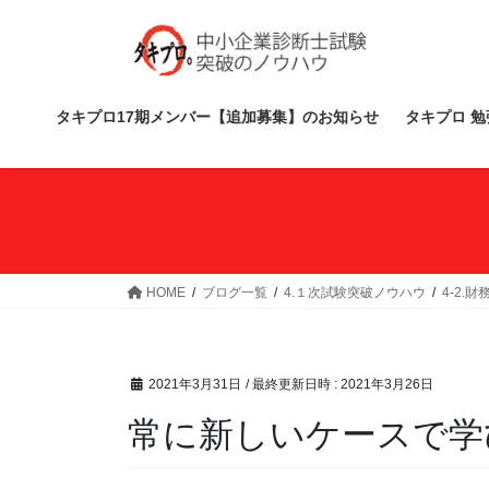
コ
ナ
ン
ビ
テ
ゲ
ン
ー
ツ
シ
タキプロ17期メンバー【追加募集】のお知らせ
タキプロ 勉
へ
ョ
ス
ン
キ
に
ッ
移
プ
動
HOME
ブログ一覧
4.１次試験突破ノウハウ
4-2.
2021年3月31日
/ 最終更新日時 :
2021年3月26日
常に新しいケースで学び