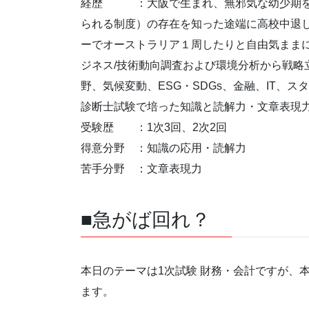
経歴 ：大阪で生まれ、無邪気な幼少期を
られる制度）の存在を知った途端に高校中退
ーでオーストラリア１周したりと自由気まま
ジネス/技術動向調査および環境分析から戦略
野、気候変動、ESG・SDGs、金融、IT、
診断士試験で培った知識と読解力・文章表現
受験歴 ：1次3回、2次2回
得意分野 ：知識の応用・読解力
苦手分野 ：文章表現力
■急がば回れ？
本日のテーマは1次試験 財務・会計ですが、
ます。