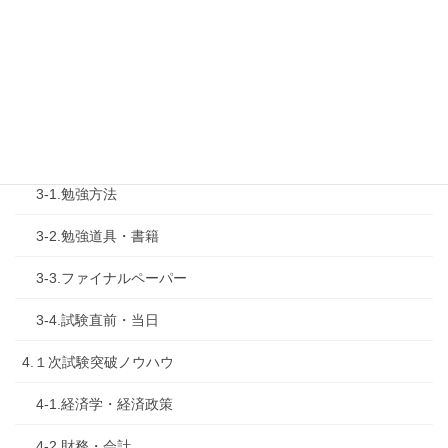
2.診断士試験を知る
2-1.合格体験記
2-2.試験制度
3.試験対策
3-1.勉強方法
3-2.勉強道具・書籍
3-3.ファイナルペーパー
3-4.試験直前・当日
4.１次試験突破ノウハウ
4-1.経済学・経済政策
4-2.財務・会計