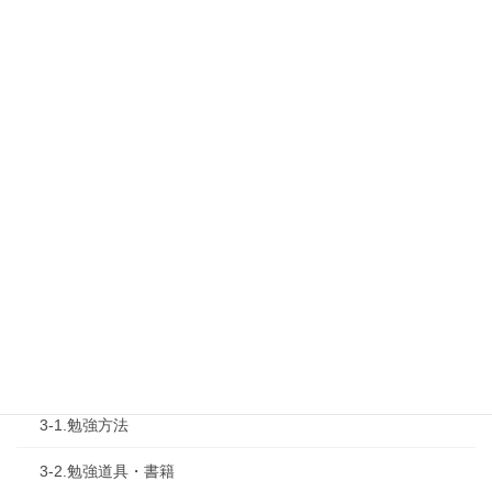
最新勉強会
1-1.Web勉強会
1-2.タキプロセミナー
1-3.タキプロ勉強会
1-4.活動内容
2.診断士試験を知る
2-1.合格体験記
2-2.試験制度
3.試験対策
3-1.勉強方法
3-2.勉強道具・書籍