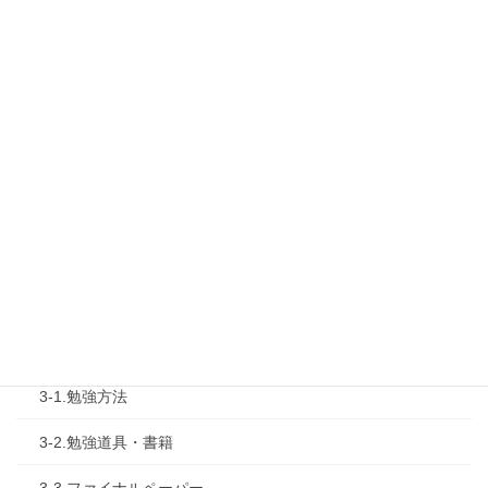
1-1.Web勉強会
1-2.タキプロセミナー
1-3.タキプロ勉強会
1-4.活動内容
2.診断士試験を知る
2-1.合格体験記
2-2.試験制度
3.試験対策
3-1.勉強方法
3-2.勉強道具・書籍
3-3.ファイナルペーパー