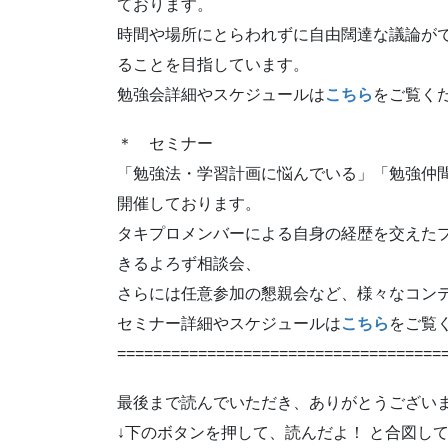
ております。
時間や場所にとらわれずに自由闊達な議論が
ることを目指しています。
勉強会詳細やスケジュールは
こちら
をご覧く
＊ セミナー
「勉強法・学習計画に悩んでいる」「勉強仲
開催しております。
タキプロメンバーによる自身の経歴を交えた
きるよろず相談会、
さらには任意参加の懇親会など、様々なコン
セミナー詳細やスケジュールは
こちら
をご覧
====================================
最後まで読んでいただき、ありがとうござい
↓下のボタンを押して、読んだよ！ と合図し