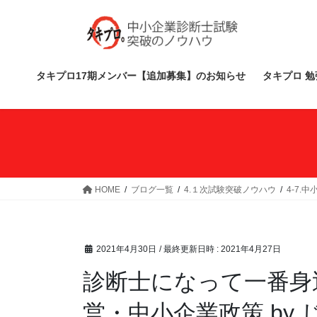
コ
ナ
ン
ビ
テ
ゲ
ン
ー
ツ
シ
タキプロ17期メンバー【追加募集】のお知らせ
タキプロ 勉
へ
ョ
ス
ン
キ
に
ッ
移
プ
動
HOME
ブログ一覧
4.１次試験突破ノウハウ
4-7.
2021年4月30日
/ 最終更新日時 :
2021年4月27日
診断士になって一番身
営・中小企業政策 by 