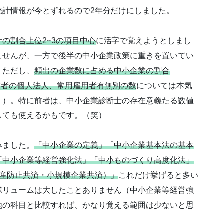
統計情報が今とずれるので2年分だけにしました。
計の割合上位2~3の項目中心
に活字で覚えようとしまし
ませんが、一方で後半の中小企業政策に重きを置いてい
。ただし、
頻出の企業数に占める中小企業の割合
業者の個人法人、常用雇用者有無別の数
については本気
？）。特に前者は、中小企業診断士の存在意義たる数値
しても使えるかもです。（笑）
みました。
「中小企業の定義」「中小企業基本法の基本
「中小企業等経営強化法」「中小ものづくり高度化法」
倒産防止共済・小規模企業共済）」
これだけ挙げると多い
ボリュームは大したことありません（中小企業等経営強
他の科目と比較すれば、かなり覚える範囲は少ないと思