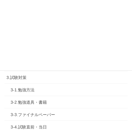
1-2.タキプロセミナー
1-3.タキプロ勉強会
1-4.活動内容
2.診断士試験を知る
2-1.合格体験記
2-2.試験制度
3.試験対策
3-1.勉強方法
3-2.勉強道具・書籍
3-3.ファイナルペーパー
3-4.試験直前・当日